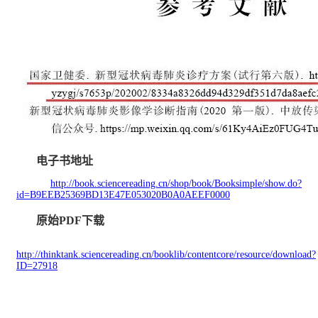
电子书地址
http://book.sciencereading.cn/shop/book/Booksimple/show.do?
id=B9EEB25369BD13E47E053020B0A0AEEF0000
原始PDF下载
http://thinktank.sciencereading.cn/booklib/contentcore/resource/download?
ID=27918