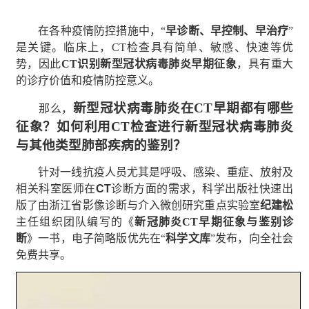
在各种疫情防控措施中，“
早诊断、早控制、早治疗
”
是关键。临床上，CT检查具有简单、敏感、快速等优
势，因此
CT
识别新型冠状病毒肺炎早期征象
，具有重大
的诊疗价值和疫情防控意义。
新型冠状病毒肺炎在
CT
早期都有哪些
那么，
征象？如何利用
CT
检查进行新型冠状病毒肺炎
与其他类型肺部疾病的鉴别？
针对一线抗疫人员尤其是呼吸、感染、重症、放射及
相关科室医师在
CT
诊断方面的需求，科学出版社快速出
版了由浙江省影像诊断与介入微创研究重点实验室
纪建松
主任组织团队编写的《
新冠肺炎
CT
早期征象与鉴别诊
断
》一书，电子简略版优先在“
科学文库
”发布，向全社会
免费共享。