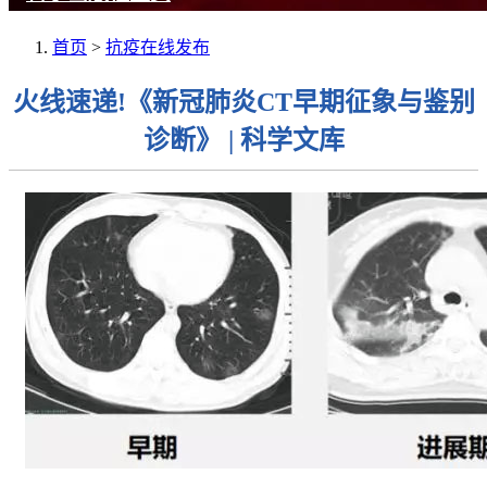
首页
>
抗疫在线发布
火线速递!《新冠肺炎CT早期征象与鉴别
诊断》 | 科学文库