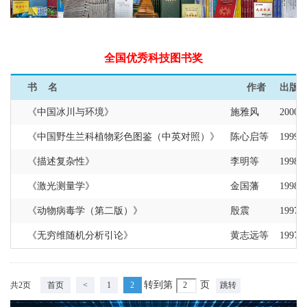
全国优秀科技图书奖
书 名
作者
出版
《中国冰川与环境》
施雅风
2000
《中国野生兰科植物彩色图鉴（中英对照）》
陈心启等
1999
《描述复杂性》
李明等
1998
《激光测量学》
金国藩
1998
《动物病毒学（第二版）》
殷震
1997
《无穷维随机分析引论》
黄志远等
1997
转到第
页
共2页
首页
<
1
2