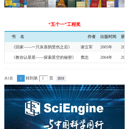
“五个一”工程奖
书 名
作者
出版时间
获奖
《回家——一只灰喜鹊受伤之后》
谢立军
2005年
200
《教你认星星——探索星空的秘密》
窦忠
2004年
200
转到第
页
共1页
1