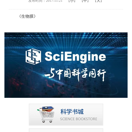
发布时间：2017-11-21
【
小
】
【
中
】
【
大
】
《生物膜》