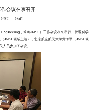
工作会议在京召开
【
打印
】
【
关闭
】
 Engineering
JMSE
，简称
）工作会议在京举行。管理科学
JMSE
JMSE
友（
领域主编），北京航空航天大学黄海军（
领
相关人员参加了会议。