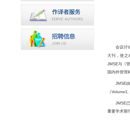
会议讨
大刊，使之
JMSE
与《
国内外管理
JMSE
Volume1, 
（
JMSE
重要学术期