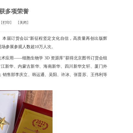
喜获多项荣誉
【
打印
】
【
关闭
】
。本届订货会以“新征程坚定文化自信，高质量再创出版辉
现场参展参观人数超
10
万人次。
技术应用——细胞生物学
3D
资源库”获得北京图书订货会组
浙江新华、内蒙古新华、海南新华、四川新华文轩、厦门外
；销售部李庆立、韩运通、吴阳、许冰、张晋苏、王伟利等