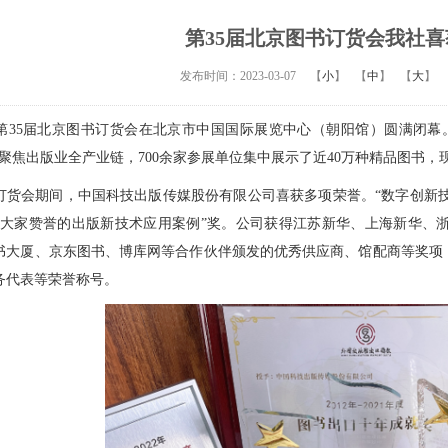
第35届北京图书订货会我社
发布时间：2023-03-07
【
小
】
【
中
】
【
大
】
第
35
届北京图书订货会在北京市中国国际展览中心（朝阳馆）圆满闭幕
，聚焦出版业全产业链，
700
余家参展单位集中展示了近
40
万种精品图书，
订货会期间，中国科技出版传媒股份有限公司喜获多项荣誉。“数字创新
“大家赞誉的出版新技术应用案例”奖。公司获得江苏新华、上海新华、
书大厦、京东图书、博库网等合作伙伴颁发的优秀供应商、馆配商等奖项
务代表等荣誉称号。