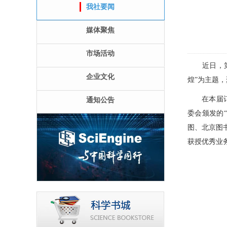
我社要闻
媒体聚焦
市场活动
近日，
企业文化
煌”为主题
在本届
通知公告
委会颁发的
图、北京图
获授优秀业