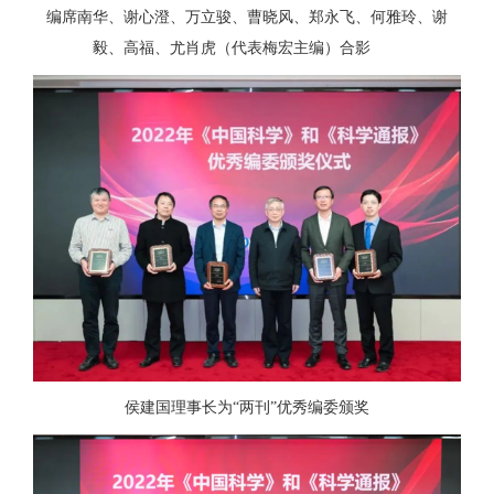
编席南华、谢心澄、万立骏、曹晓风、郑永飞、何雅玲、谢
毅、高福、尤肖虎（代表梅宏主编）合影
侯建国理事长为“两刊”优秀编委颁奖