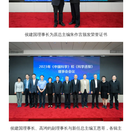
侯建国理事长为原总主编朱作言颁发荣誉证书
侯建国理事长、高鸿钧副理事长与新任总主编王恩哥，各辑主