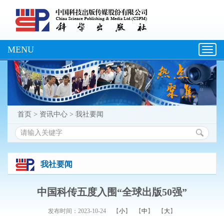
MENU
Toggl
navig
首页
>
资讯中心
>
我社要闻
我社要闻
中国科传五度入围“全球出版50强”
发布时间：2023-10-24
【
小
】
【
中
】
【
大
】