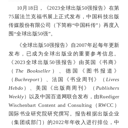
10
月
18
日，《
2023
全球出版
50
强报告》在第
75
届法兰克福书展上正式发布，中国科技出版
传媒股份有限公司（下简称“中国科传”）再度入
围“全球出版
50
强”。
《全球出版
50
强报告》自
2007
年起每年更新
发布，已成为全球出版业的重要参考信息。
《
2023
全球出版
50
强报告》由英国《书商》
（
T
he Bookseller
）、德国《图书报道》
（
Buchreport
）、法国《书业周刊》（
Livres
Hebdo
）、美国《出版商周刊》（
Publishers
Weekly
）以及中国百道网联合发布，由
Ruediger
Wischenbart Content and Consulting
（
RWCC
）
国际书业研究院研究撰写。报告根据出版企业
（集团或部门）的
2022
年年收入进行排位，中