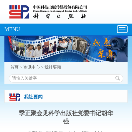
MENU
Toggl
navig
首页
>
资讯中心
>
我社要闻
我社要闻
季正聚会见科学出版社党委书记胡华
强