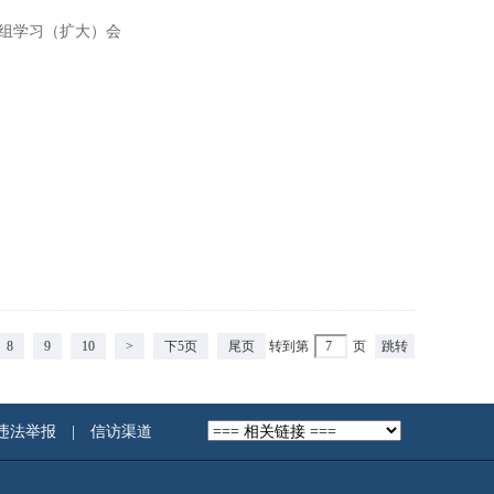
心组学习（扩大）会
8
9
10
>
下5页
尾页
转到第
页
违法举报
|
信访渠道