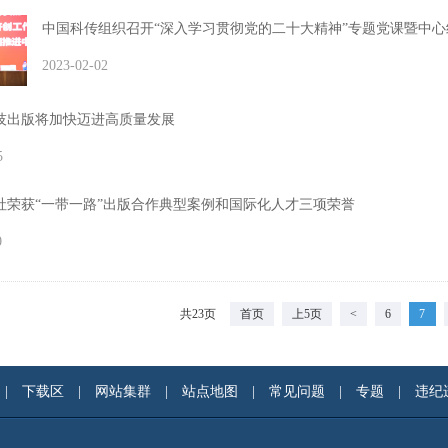
中国科传组织召开“深入学习贯彻党的二十大精神”专题党课暨中
2023-02-02
技出版将加快迈进高质量发展
5
社荣获“一带一路”出版合作典型案例和国际化人才三项荣誉
0
共23页
首页
上5页
<
6
7
|
下载区
|
网站集群
|
站点地图
|
常见问题
|
专题
|
违纪